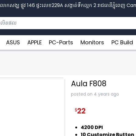
ោកសង្ឈ ផ្លូវ​ 146 ផ្ទះលេខ229A សង្កាត់ទឹកល្អក 2 រាជធានីភ្នុំពេញ​ 
ASUS
APPLE
PC-Parts
Monitors
PC Build
Aula F808
posted on 4 years ago
22
$
❯
4200 DPI
10 Customize Button