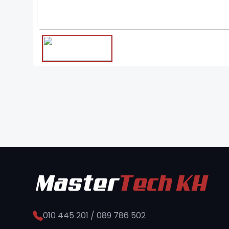
❮
010 445 201 / 089 786 502