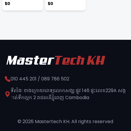
$0
$0
010 445 201 / 089 786 502
ទីតាំង: ខាងក្រោយពេទ្យលោកសង្ឈ ផ្លូវ​ 146 ផ្ទះលេខ229A សង្ក
ាត់ទឹកល្អក 2 រាជធានីភ្នុំពេញ​ Cambodia
© 2026 Mastertech KH. All rights reserved